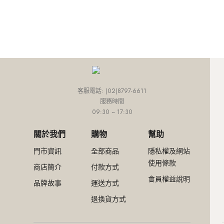
外套
連身款
培培推薦專區
網路限定價
網紅推薦款
外套
連身款
下身
上身
外套
小田推薦專區
精選特惠4折
SALE
外套
連身款
下身
Ariel推薦專區
超值入手價
外套
連身款
網路限定價
外套
精選特惠4折
客服電話: (02)8797-6611
服務時間
超值入手價
09:30 ~ 17:30
關於我們
購物
幫助
門市資訊
全部商品
隱私權及網站
使用條款
商店簡介
付款方式
會員權益說明
品牌故事
運送方式
退換貨方式