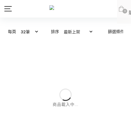
0
每頁
排序
篩選條件
商品
會員專區
新品上市
新品上市
會員登出
JOAN
JOAN
JOAN
JOAN
DITA
DITA
上身
DITA
DITA
所有商品
ABITO
abito
下身
上身
abito
abito
上身
所有商品
DE NOVO
DE NOVO
連身款
下身
上身
商品載入中...
網紅推薦款
外套
連身款
下身
上身
DE NOVO
DE NOVO
下身
上身
所有商品
SALE
外套
連身款
下身
紅豆推薦專區
(LOOKBOOK)
連身款
下身
上身
所有商品