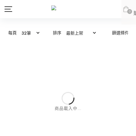
0
每頁
排序
篩選條件
商品
會員專區
新品上市
新品上市
會員登出
JOAN
JOAN
JOAN
JOAN
DITA
DITA
上身
DITA
DITA
所有商品
ABITO
abito
下身
上身
abito
abito
上身
所有商品
DE NOVO
DE NOVO
連身款
下身
上身
商品載入中...
網紅推薦款
外套
連身款
下身
上身
DE NOVO
DE NOVO
下身
上身
所有商品
SALE
外套
連身款
下身
紅豆推薦專區
(LOOKBOOK)
連身款
下身
上身
所有商品