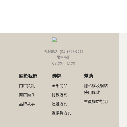
外套
連身款
培培推薦專區
網路限定價
網紅推薦款
外套
連身款
下身
上身
外套
小田推薦專區
精選特惠4折
SALE
外套
連身款
下身
Ariel推薦專區
超值入手價
外套
連身款
網路限定價
外套
精選特惠4折
客服電話: (02)8797-6611
服務時間
超值入手價
09:30 ~ 17:30
關於我們
購物
幫助
門市資訊
全部商品
隱私權及網站
使用條款
商店簡介
付款方式
會員權益說明
品牌故事
運送方式
退換貨方式