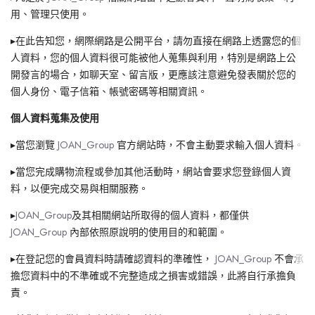
外套
連身款
培培推薦專區
網路限定價
用、管理只使用。
網紅推薦款
外套
連身款
下身
上身
外套
小田推薦專區
精選特惠4折
▸在此告知您，網際網路是公開平台，請勿直接在網路上透露您的個
SALE
外套
連身款
下身
人資料，您的個人資料很可能被他人蒐集與利用，特別是網路上公
Ariel推薦專區
超值入手價
開發言的場合，如聊天室、留言版，更應該注意避免發表關於您的
外套
連身款
網路限定價
個人身份、電子信箱、帳號密碼等相關資訊。
個人資料蒐集及使用
外套
精選特惠4折
▸當您瀏覽
JOAN_Group
官方網站時，不會主動要求輸入個人資料。
超值入手價
▸當您完成購物流程或參加其他活動時，網站會要求您登錄個人資
料，以便完成交易與相關服務。
▸
JOAN_Group
及其相關網站所取得的個人資料，都僅供
JOAN_Group
內部依照原說明的使用目的和範圍。
▸在登記您的會員資料時請確認資料的準確性，
JOAN_Group
不會承
擔您資料中的不準確或不完整造成之損害或錯誤，此將自行承擔負
責。