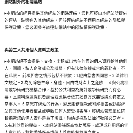
網站對外的相關連結
▸本網站的網頁提供其他網站的網路連結，您也可經由本網站所提供
的連結，點選進入其他網站。但該連結網站不適用本網站的隱私權
保護政策，您必須參考該連結網站中的隱私權保護政策。
與第三人共用個人資料之政策
▸本網站絕不會提供、交換、出租或出售任何您的個人資料給其他個
人、團體、私人企業或公務機關，但有法律依據或合約義務者，不
在此限。 前項但書之情形包括不限於：1.經由您書面同意。2.法律明
文規定。3.為免除您生命、身體、自由或財產上之危險。 4.與公務機
關或學術研究機構合作，基於公共利益為統計或學術研究而有必
要，且資料經過提供者處理或蒐集著依其揭露方式無從識別特定之
當事人。 5.當您在網站的行為，違反服務條款或可能損害或妨礙網
站與其他使用者權益或導致任何人遭受損害時，經網站管理單位研
析揭露您的個人資料是為了辨識、聯絡或採取法律行動所必要者。
6.有利於您的權益。 7.本網站委託廠商協助蒐集、處理或利用您的個
人資料時，將對委外廠商或個人善盡監督管理之責。