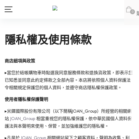
0
隱私權及使用條款
商品
會員專區
商店細項與政策
新品上市
新品上市
會員登出
▸當您於結帳購物車時點選我同意服務條款和退換貨政策，即表示您
JOAN
JOAN
JOAN
JOAN
已知悉並同意此約定條款之全部內容。本店將依照個人資料保護法
DITA
DITA
上身
令相關規定保護您的個人資料，並遵守商店隱私權保護政策。
DITA
DITA
所有商品
ABITO
abito
下身
上身
使用者隱私權保護聲明
abito
abito
上身
所有商品
DE NOVO
DE NOVO
連身款
下身
上身
▸米鐸國際股份有限公司（以下簡稱JOAN_Group）所經營的相關網
站
JOAN_Group
相當重視您的隱私權保護，依中華民國個人資料保
網紅推薦款
外套
連身款
下身
上身
DE NOVO
DE NOVO
下身
上身
所有商品
護法與本聲明來使用、保管，並加強維護您的隱私權。
SALE
外套
連身款
下身
紅豆推薦專區
(LOOKBOOK)
連身款
下身
上身
所有商品
▸凡是於
JOAN_Group
相關網站留下之顧客資料，聲明為收集、利