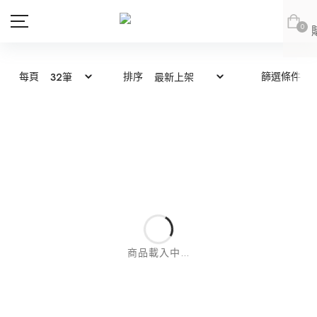
0
每頁
排序
篩選條件
商品
會員專區
新品上市
新品上市
會員登出
JOAN
JOAN
JOAN
JOAN
DITA
DITA
上身
DITA
DITA
所有商品
ABITO
abito
下身
上身
abito
abito
上身
所有商品
DE NOVO
DE NOVO
連身款
下身
上身
商品載入中...
網紅推薦款
外套
連身款
下身
上身
DE NOVO
DE NOVO
下身
上身
所有商品
SALE
外套
連身款
下身
紅豆推薦專區
(LOOKBOOK)
連身款
下身
上身
所有商品