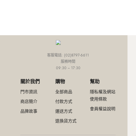
外套
連身款
培培推薦專區
網路限定價
網紅推薦款
外套
連身款
下身
上身
外套
小田推薦專區
精選特惠4折
SALE
外套
連身款
下身
Ariel推薦專區
超值入手4折
外套
連身款
網路限定價
外套
精選特惠4折
客服電話: (02)8797-6611
服務時間
超值入手4折
09:30 ~ 17:30
關於我們
購物
幫助
門市資訊
全部商品
隱私權及網站
使用條款
商店簡介
付款方式
會員權益說明
品牌故事
運送方式
退換貨方式