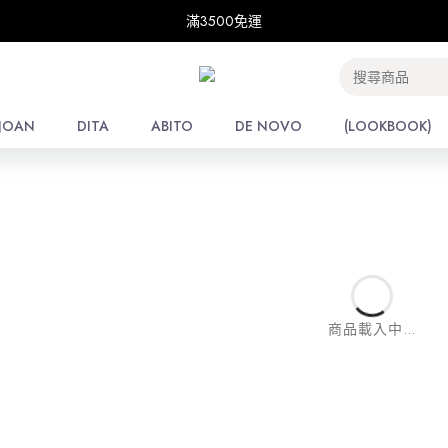
滿3500免運
滿3500免運
E
/
THE SHOP
每頁
JOAN
JOAN
DITA
DITA
ABITO
ABITO
DE NOVO
DE NOVO
(LOOKBOOK)
(LOOKBOOK)
商品載入中...