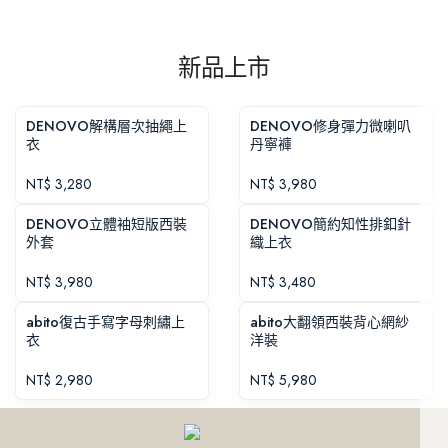
新品上市
DENOVO解構層次抽繩上
DENOVO修身彈力微喇叭
衣
丹寧褲
NT$
3,280
NT$
3,980
DENOVO立體袖短版西裝
DENOVO簡約知性排釦針
外套
織上衣
NT$
3,980
NT$
3,480
abito復古手寫字母刺繡上
abito大翻領西裝背心網紗
衣
洋裝
NT$
2,980
NT$
5,980