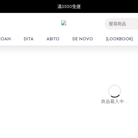
滿3500免運
滿3500免運
E
/
THE SHOP
每頁
JOAN
JOAN
DITA
DITA
ABITO
ABITO
DE NOVO
DE NOVO
(LOOKBOOK)
(LOOKBOOK)
商品載入中...