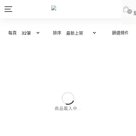
0
每頁
排序
篩選條件
商品
會員專區
新品上市
新品上市
會員登出
JOAN
JOAN
JOAN
JOAN
DITA
DITA
上身
DITA
DITA
所有商品
ABITO
abito
下身
上身
abito
abito
上身
所有商品
DE NOVO
DE NOVO
連身款
下身
上身
商品載入中...
網紅推薦款
外套
連身款
下身
上身
DE NOVO
DE NOVO
下身
上身
所有商品
SALE
外套
連身款
下身
紅豆推薦專區
(LOOKBOOK)
連身款
下身
上身
所有商品