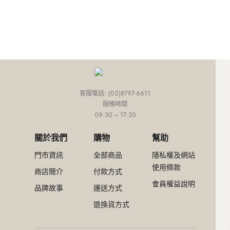
外套
連身款
培培推薦專區
網路限定價
網紅推薦款
外套
連身款
下身
上身
外套
小田推薦專區
精選特惠4折
SALE
外套
連身款
下身
Ariel推薦專區
超值入手價
外套
連身款
網路限定價
外套
精選特惠4折
客服電話: (02)8797-6611
服務時間
超值入手價
09:30 ~ 17:30
關於我們
購物
幫助
門市資訊
全部商品
隱私權及網站
使用條款
商店簡介
付款方式
會員權益說明
品牌故事
運送方式
退換貨方式