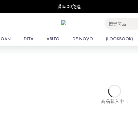
滿3500免運
滿3500免運
E
/
THE SHOP
每頁
JOAN
JOAN
DITA
DITA
ABITO
ABITO
DE NOVO
DE NOVO
(LOOKBOOK)
(LOOKBOOK)
商品載入中...