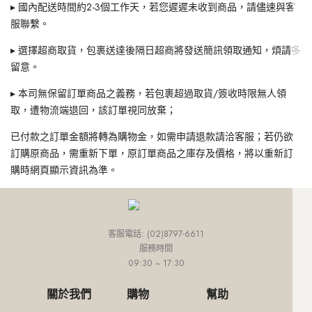
▸ 國內配送時間約2-3個工作天，若您遲遲未收到商品，請儘速與客
外套
連身款
培培推薦專區
網路限定價
網紅推薦款
外套
連身款
下身
上身
服聯繫。
外套
小田推薦專區
精選特惠4折
▸ 選擇超商取貨，包裹送達後隔日超商將發送簡訊領取通知，煩請多
SALE
外套
連身款
下身
Ariel推薦專區
超值入手價
留意。
外套
連身款
網路限定價
▸ 本司無保留訂單商品之義務，若包裹超過取貨/簽收時限無人領
取，遭物流端退回，該訂單視同放棄；
外套
精選特惠4折
已付款之訂單金額將轉為購物金，如需申請退款請洽客服；若仍欲
超值入手價
訂購原商品，需重新下單，原訂單商品之庫存及價格，將以重新訂
購時網頁顯示資訊為準。
客服電話: (02)8797-6611
服務時間
09:30 ~ 17:30
關於我們
購物
幫助