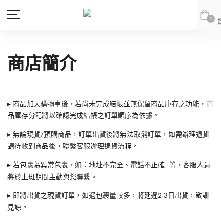
0
商店簡介
商品
會員專區
新品上市
▸ 商品加入購物車後，若尚未完成結帳並無保留商品庫存之功能，商
新品上市
會員登出
品庫存分配將以確認完成結帳之訂單順序為依據。
JOAN
JOAN
JOAN
JOAN
▸ 無論現貨/預購商品，訂單出貨後將無法取消訂單，如需辦理退貨
DITA
DITA
上身
請待收到商品後，聯繫客服辦理退貨流程。
DITA
DITA
所有商品
ABITO
abito
下身
上身
▸ 若包裹為異常包裹，如：地址不完全、電話不正確...等，客服人員
abito
abito
上身
所有商品
DE NOVO
DE NOVO
連身款
下身
上身
將於上班期間主動與您聯繫。
網紅推薦款
外套
連身款
下身
上身
DE NOVO
DE NOVO
下身
上身
所有商品
▸ 即將出貨之現貨訂單，如遇包裹量較多，將延遲2-3日出貨，敬請
見諒。
SALE
外套
連身款
下身
紅豆推薦專區
(LOOKBOOK)
連身款
下身
上身
所有商品