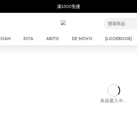
滿3500免運
滿3500免運
E
/
THE SHOP
每頁
JOAN
JOAN
DITA
DITA
ABITO
ABITO
DE NOVO
DE NOVO
(LOOKBOOK)
(LOOKBOOK)
商品載入中...