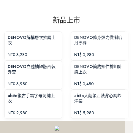
新品上市
DENOVO解構層次抽繩上
DENOVO修身彈力微喇叭
衣
丹寧褲
NT$
3,280
NT$
3,980
DENOVO立體袖短版西裝
DENOVO簡約知性排釦針
外套
織上衣
NT$
3,980
NT$
3,480
abito復古手寫字母刺繡上
abito大翻領西裝背心網紗
衣
洋裝
NT$
2,980
NT$
5,980