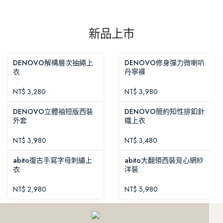
新品上市
DENOVO解構層次抽繩上
DENOVO修身彈力微喇叭
衣
丹寧褲
NT$
3,280
NT$
3,980
DENOVO立體袖短版西裝
DENOVO簡約知性排釦針
外套
織上衣
NT$
3,980
NT$
3,480
abito復古手寫字母刺繡上
abito大翻領西裝背心網紗
衣
洋裝
NT$
2,980
NT$
5,980