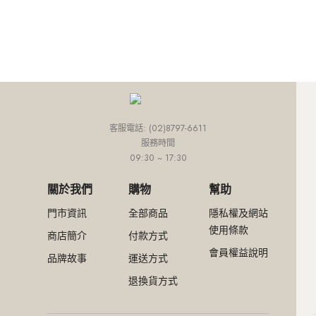
外套
連身款
培培推薦專區
網路限定價
網紅推薦款
外套
連身款
下身
上身
外套
小田推薦專區
精選特惠4折
SALE
外套
連身款
下身
Ariel推薦專區
超值入手4折
外套
連身款
網路限定價
外套
精選特惠4折
客服電話: (02)8797-6611
服務時間
超值入手4折
09:30 ~ 17:30
關於我們
購物
幫助
門市資訊
全部商品
隱私權及網站
使用條款
商店簡介
付款方式
會員權益說明
品牌故事
運送方式
退換貨方式