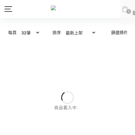
0
每頁
排序
篩選條件
商品
會員專區
新品上市
新品上市
會員登出
JOAN
JOAN
JOAN
JOAN
DITA
DITA
上身
DITA
DITA
所有商品
ABITO
abito
下身
上身
abito
abito
上身
所有商品
DE NOVO
DE NOVO
連身款
下身
上身
商品載入中...
網紅推薦款
外套
連身款
下身
上身
DE NOVO
DE NOVO
下身
上身
所有商品
SALE
外套
連身款
下身
紅豆推薦專區
(LOOKBOOK)
連身款
下身
上身
所有商品