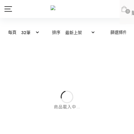
0
每頁
排序
篩選條件
商品
會員專區
新品上市
新品上市
會員登出
JOAN
JOAN
JOAN
JOAN
DITA
DITA
上身
DITA
DITA
所有商品
ABITO
abito
下身
上身
abito
abito
上身
所有商品
DE NOVO
DE NOVO
連身款
下身
上身
商品載入中...
網紅推薦款
外套
連身款
下身
上身
DE NOVO
DE NOVO
下身
上身
所有商品
SALE
外套
連身款
下身
紅豆推薦專區
(LOOKBOOK)
連身款
下身
上身
所有商品