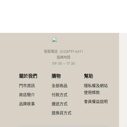
外套
連身款
培培推薦專區
網路限定價
網紅推薦款
外套
連身款
下身
上身
外套
小田推薦專區
精選特惠4折
SALE
外套
連身款
下身
Ariel推薦專區
超值入手4折
外套
連身款
網路限定價
外套
精選特惠4折
客服電話: (02)8797-6611
服務時間
超值入手4折
09:30 ~ 17:30
關於我們
購物
幫助
門市資訊
全部商品
隱私權及網站
使用條款
商店簡介
付款方式
會員權益說明
品牌故事
運送方式
退換貨方式