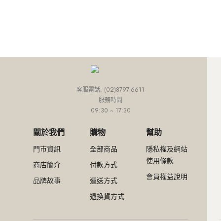
外套
連身款
培培推薦專區
網路限定價
網紅推薦款
外套
連身款
下身
上身
外套
小田推薦專區
精選特惠4折
SALE
外套
連身款
下身
Ariel推薦專區
超值入手價
外套
連身款
網路限定價
外套
精選特惠4折
客服電話: (02)8797-6611
服務時間
超值入手價
09:30 ~ 17:30
關於我們
購物
幫助
門市資訊
全部商品
隱私權及網站
使用條款
商店簡介
付款方式
會員權益說明
品牌故事
運送方式
退換貨方式