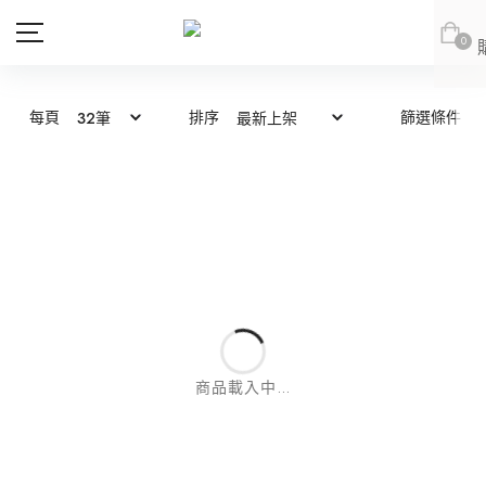
0
每頁
排序
篩選條件
商品
會員專區
新品上市
新品上市
會員登出
JOAN
JOAN
JOAN
JOAN
DITA
DITA
上身
DITA
DITA
所有商品
ABITO
abito
下身
上身
abito
abito
上身
所有商品
DE NOVO
DE NOVO
連身款
下身
上身
商品載入中...
網紅推薦款
外套
連身款
下身
上身
DE NOVO
DE NOVO
下身
上身
所有商品
SALE
外套
連身款
下身
紅豆推薦專區
(LOOKBOOK)
連身款
下身
上身
所有商品