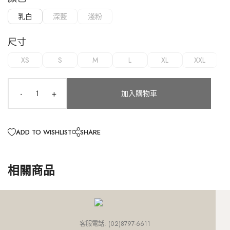
外套
連身款
培培推薦專區
網路限定價
乳白
深藍
淺粉
網紅推薦款
外套
連身款
下身
上身
外套
小田推薦專區
精選特惠4折
SALE
外套
連身款
下身
尺寸
Ariel推薦專區
超值入手4折
XS
S
M
L
XL
XXL
外套
連身款
網路限定價
外套
精選特惠4折
-
+
加入購物車
超值入手4折
ADD TO WISHLIST
SHARE
相關商品
客服電話: (02)8797-6611