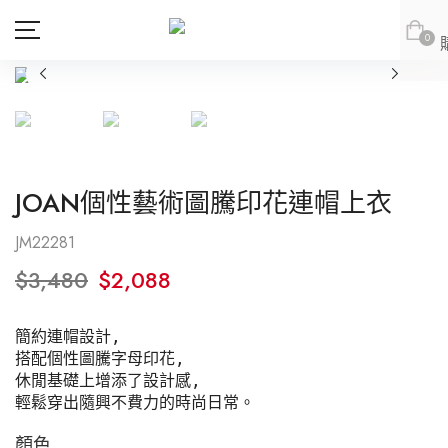
0
商品
會員專區
JOAN個性藝術圖騰印花連帽上衣
新品上市
新品上市
會員登出
JOAN
JOAN
JM22281
JOAN
JOAN
$
3,480
$
2,088
DITA
DITA
上身
DITA
DITA
所有商品
ABITO
abito
下身
上身
簡約連帽設計,

abito
abito
上身
所有商品
DE NOVO
DE NOVO
連身款
下身
上身
搭配個性圖騰字母印花, 

休閒基礎上增添了設計感,

網紅推薦款
外套
連身款
下身
上身
DE NOVO
DE NOVO
下身
上身
所有商品
輕鬆穿出隨興不費力的時尚日常。
SALE
外套
連身款
下身
紅豆推薦專區
(LOOKBOOK)
連身款
下身
上身
所有商品
顏色