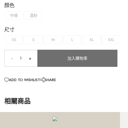
外套
連身款
培培推薦專區
網路限定價
顏色
網紅推薦款
外套
連身款
下身
上身
外套
小田推薦專區
精選特惠4折
中綠
淺粉
SALE
外套
連身款
下身
Ariel推薦專區
超值入手價
尺寸
外套
連身款
網路限定價
XS
S
M
L
XL
XXL
外套
精選特惠4折
-
+
加入購物車
超值入手價
ADD TO WISHLIST
SHARE
相關商品