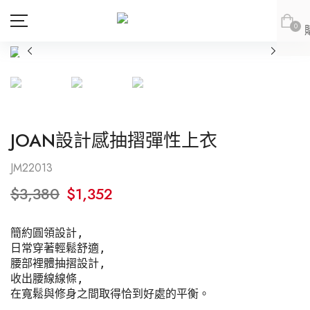
0
商品
會員專區
JOAN設計感抽摺彈性上衣
新品上市
新品上市
會員登出
JOAN
JOAN
JM22013
JOAN
JOAN
$
3,380
$
1,352
DITA
DITA
上身
DITA
DITA
所有商品
ABITO
abito
下身
上身
簡約圓領設計, 

abito
abito
上身
所有商品
DE NOVO
DE NOVO
連身款
下身
上身
日常穿著輕鬆舒適, 

腰部裡體抽摺設計,

網紅推薦款
外套
連身款
下身
上身
DE NOVO
DE NOVO
下身
上身
所有商品
收出腰線線條, 

在寬鬆與修身之間取得恰到好處的平衡。
SALE
外套
連身款
下身
紅豆推薦專區
(LOOKBOOK)
連身款
下身
上身
所有商品