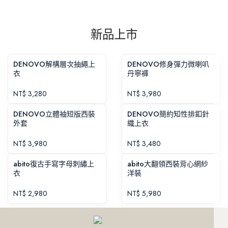
新品上市
DENOVO解構層次抽繩上
DENOVO修身彈力微喇叭
衣
丹寧褲
NT$
3,280
NT$
3,980
DENOVO立體袖短版西裝
DENOVO簡約知性排釦針
外套
織上衣
NT$
3,980
NT$
3,480
abito復古手寫字母刺繡上
abito大翻領西裝背心網紗
衣
洋裝
NT$
2,980
NT$
5,980