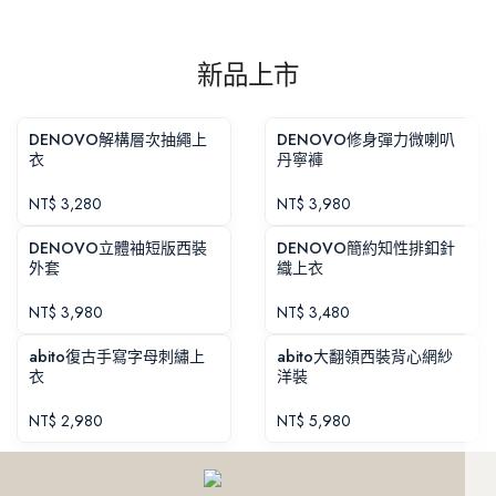
新品上市
DENOVO解構層次抽繩上
DENOVO修身彈力微喇叭
衣
丹寧褲
NT$
3,280
NT$
3,980
DENOVO立體袖短版西裝
DENOVO簡約知性排釦針
外套
織上衣
NT$
3,980
NT$
3,480
abito復古手寫字母刺繡上
abito大翻領西裝背心網紗
衣
洋裝
NT$
2,980
NT$
5,980