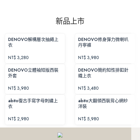
新品上市
DENOVO解構層次抽繩上
DENOVO修身彈力微喇叭
衣
丹寧褲
NT$
3,280
NT$
3,980
DENOVO立體袖短版西裝
DENOVO簡約知性排釦針
外套
織上衣
NT$
3,980
NT$
3,480
abito復古手寫字母刺繡上
abito大翻領西裝背心網紗
衣
洋裝
NT$
2,980
NT$
5,980