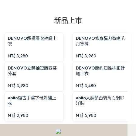
新品上市
DENOVO解構層次抽繩上
DENOVO修身彈力微喇叭
衣
丹寧褲
NT$
3,280
NT$
3,980
DENOVO立體袖短版西裝
DENOVO簡約知性排釦針
外套
織上衣
NT$
3,980
NT$
3,480
abito復古手寫字母刺繡上
abito大翻領西裝背心網紗
衣
洋裝
NT$
2,980
NT$
5,980